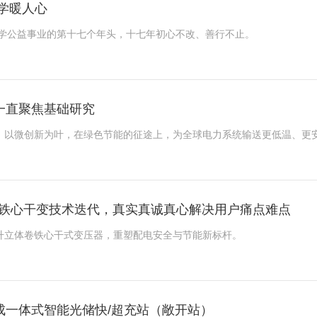
学暖人心
助学公益事业的第十七个年头，十七年初心不改、善行不止。
一直聚焦基础研究
，以微创新为叶，在绿色节能的征途上，为全球电力系统输送更低温、更安
卷铁心干变技术迭代，真实真诚真心解决用户痛点难点
升立体卷铁心干式变压器，重塑配电安全与节能新标杆。
成一体式智能光储快/超充站（敞开站）