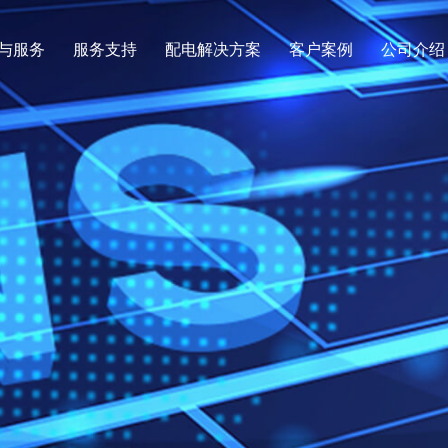
与服务
服务支持
配电解决方案
客户案例
公司介绍