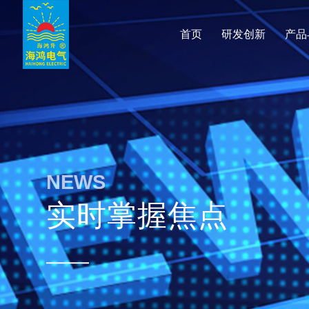
首页
研发创新
产品
NEWS
实时掌握焦点