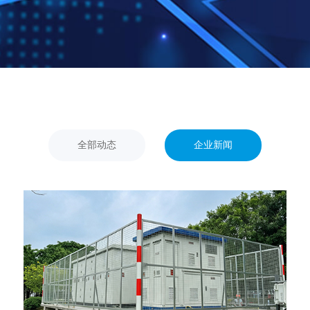
全部动态
企业新闻