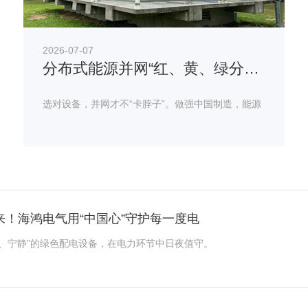
2026-07-07
分布式能源并网“红、黄、绿分区”重大调整，配电变压器选型逻辑彻底变了！
选对设备，并网才不“卡脖子”。做强中国制造，能源
转型才不“掉链子”。
！海鸿电气用“中国心”守护每一度电
、宁静”的绿色配电设备，在电力环节中日夜值守。