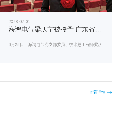
2026-07-01
海鸿电气梁庆宁被授予“广东省优秀共产党员”称号
6月25日，海鸿电气党支部委员、技术总工程师梁庆
宁被授予“广东省优秀共产党员”称号。这份沉甸甸的
荣誉，既是对梁庆宁个人扎根研发、担当实干的充分
肯定，更是海鸿电气二十余年始终坚持听党话、跟党
查看详情
走，以党建引领技术攻坚、勇攀行业高峰发展之路的
生动缩影。